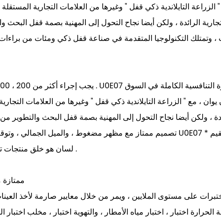
 الرائدة ، ولكن أيضا نجاح التحول إلى المهنية بصمة قفل البحث والتطوير من العلام
هب ، وتمتلك التكنولوجيا المتقدمة في صناعة قفل ذكي ومئات من براءات
ئدة ، ولكن أيضا نجاح التحول إلى المهنية بصمة قفل البحث والتطوير من ا
الأساسية وراء توقعات المستخدم U0E07 * لسان هو خلق منتجات تصميم مضغوط .
ممتازة م
برات على مستوى الملايين ، ويمر من خلال معايير صارمة لأخذ العينات ل