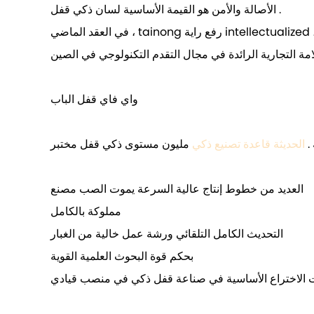
الأصالة والأمن هو القيمة الأساسية لسان ذكي قفل .
في العقد الماضي ، tainong رفع راية intellectualized وعرض المعدات المتطورة في العالم ، وعملية نظام الإدارة . فيرنون أقفال الذكية إنشاء نظام التصنيع الحديثة صارمة وفعالة ،
ة التجارية الرائدة في مجال التقدم التكنولوجي في الصين
واي فاي قفل الباب
.
الحديثة قاعدة تصنيع ذكي
مليون مستوى ذكي قفل مختبر
العديد من خطوط إنتاج عالية السرعة يموت الصب مصنع
مملوكة بالكامل
التحديث الكامل التلقائي ورشة عمل خالية من الغبار
بحكم قوة البحوث العلمية القوية
ات الاختراع الأساسية في صناعة قفل ذكي في منصب قيادي