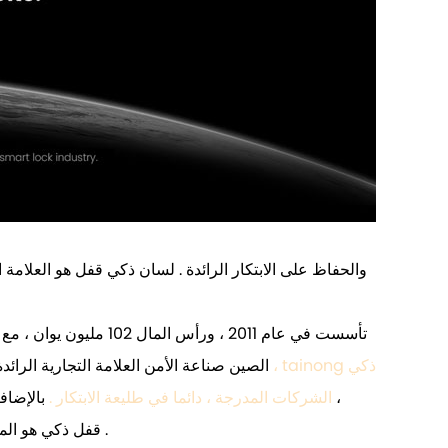
الصين صناعة الأمن العلامة التجارية الرائدة
قفل الهبوط في سوق رأس المال neeq 2015 ، 2015 neeq سوق الأسهم 833559 سهم ، هو سوق رأس المال neeq الشركات المدرجة ، دائما في طليعة الابتكار .
بالإضافة
tainong قفل ذكي هو المنزل الذكي في مجال البحث العلمي والتصميم والتصنيع والتسويق باعتبارها واحدة من شركات تطوير التكنولوجيا المهنية .