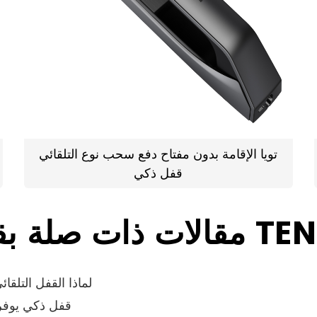
تويا الإقامة بدون مفتاح دفع سحب نوع التلقائي
قفل ذكي
فل الباب الذكي من TENON
لماذا القفل التلق
مفاجأة لسان A3 قفل