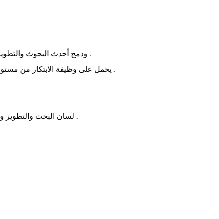
، ودمج أحدث البحوث والتطوير في هذه الصناعة؛ د الإنجازات ، وخلق المنتجات التي تحتوي على تسليط الضوء على فريدة من نوعها ، وتجاوز أداء المنتج منافس .
يحمل على وظيفة الابتكار من مستوى المنتج ، وضمان المنتج لديه القدرة التنافسية . الرائدة في مجال تطوير صناعة قفل ذكي هو لسان التابوت 39 ؛ ق القيم الأساسية .
* لسان البحث والتطوير والاستثمار ؛ ( د ) التكاليف تتزايد عاما بعد عام ، والابتكار في مجال البحث والتطوير؛ ( د ) بلغت الاستثمارات أكثر من 10 في المائة .