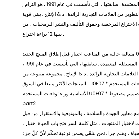
; تأسست في عام 2011 ، ورأس المال 102 مليون يوان ، مع " الزراعة التايلاندية ذكي قفل " وغيرها من العلامات التجارية المستقلة المعتمدة . سابقتها ، التي تأسست في عام 1991 ، هو التزام
ات التجارية الرائدة . د & الإنتاج . يبني قوية R&Amp ; د فريق البحث
 الاختراع المرخصة وحقوق التأليف والنشر البرمجيات ، من
بينها 12 براءة اختراع .
يجب إجراء أكثر من 200 ، 000 متتالية خالية من المتاعب اختبار قبل إطلاق المنتج الجديد . U0E07 المنتجات لديها القدرة التنافسية الكاملة في السوق U0E07 الجزء 1 U0E07 حتى الآن ،
وقد خلق ; تأسست في عام 2011 ، ورأس المال 102 مليون يوان ، مع " الزراعة التايلاندية ذكي قفل " وغيرها من العلامات التجارية المستقلة المعتمدة . سابقتها ، التي تأسست في عام 1991 ،
لعلامات التجارية الرائدة . د & الإنتاج . مجموعة متنوعة من
المنتجات الأكثر مبيعا في السوق . U0E07 * تصميم ممتاز مع مظهر مضغوط ، والميل الجمالي ، وتوقعات المستخدم U0E07 * تفاصيل رائعة الأداء ، والميل الجمالي المتقدمة ، والقيم
part2
ع معايير الجودة والسلامة ، والموثوقية والاستقرار من قبل
اختبار المنتجات ، مثل كلمة السر فتح باب الحياة اختبار ،