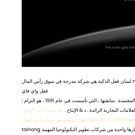
لسان قفل الذكية هي شركة مدرجة في سوق رأس المال neeq ، والحفاظ على الابتكار الرائدة . لسان ذكي قفل هو العلامة التجارية الرئيسية في الصين . ق ذكي قفل الصناعة . الصين ذكي
قفل واي فاي
; تأسست في عام 2011 ، ورأس المال 102 مليون يوان ، مع " الزراعة التايلاندية ذكي قفل " وغيرها من العلامات التجارية المستقلة المعتمدة . سابقتها ، التي تأسست في عام 1991 ، هو التزام
مات التجارية الرائدة . د & الإنتاج .
بعد سنوات من الجهود ، tainong ذكي