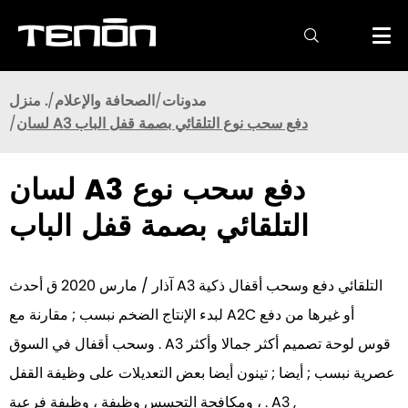

مدونات
الصحافة والإعلام
منزل .
لسان A3 دفع سحب نوع التلقائي بصمة قفل الباب
لسان A3 دفع سحب نوع
التلقائي بصمة قفل الباب
آذار / مارس 2020 ق أحدث A3 التلقائي دفع وسحب أقفال ذكية
لبدء الإنتاج الضخم نبسب ; مقارنة مع A2C أو غيرها من دفع
وسحب أقفال في السوق . A3 قوس لوحة تصميم أكثر جمالا وأكثر
عصرية نبسب ; أيضا ; تينون أيضا بعض التعديلات على وظيفة القفل
، ومكافحة التجسس وظيفة ، وظيفة فرعية . A3 ,