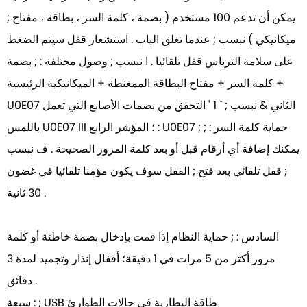
; يمكن أن تدعم 100 مستخدم ( بصمة ، كلمة السر ، بطاقة ، مفتاح
ميكانيكي ) نبسب ; عندما تغلق الباب . استشعار قفل سيتم الضغط
على سلامة الترباس قفل تلقائيا . ا نبسب ; وصول مختلفة : ; بصمة
+ كلمة السر + مفتاح البطاقة الممغنطة + الميكانيكية الرئيسية
U0E07 الثاني & نبسب ; ` 1 ' التحقق من بصمات الأصابع التي تعمل
باللمس U0E07 III ؛ المؤشر الرابع : U0E07 ; حماية كلمة السر : ;
يمكنك إضافة أي أرقام قبل أو بعد كلمة المرور الصحيحة . ف نبسب
; قفل تلقائي بعد فتح ; القفل سوف يكون مؤمنا تلقائيا في غضون
30 ثانية .
السادس : ; حماية النظام إذا قمت بإدخال بصمة خاطئة أو كلمة
مرور أكثر من 5 مرات في 1 دقيقة؛ أقفال إنذار وتجميد لمدة 3
دقائق .
سبعة : ; USB طاقة البطارية في حالات الطوارئ